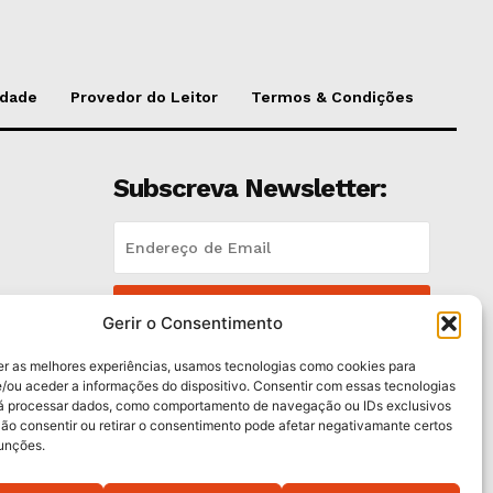
idade
Provedor do Leitor
Termos & Condições
Subscreva Newsletter:
QUERO ADERIR
Gerir o Consentimento
Li e aceito a
Política de Privacidade
.
er as melhores experiências, usamos tecnologias como cookies para
/ou aceder a informações do dispositivo. Consentir com essas tecnologias
rá processar dados, como comportamento de navegação ou IDs exclusivos
trás
Não consentir ou retirar o consentimento pode afetar negativamante certos
funções.