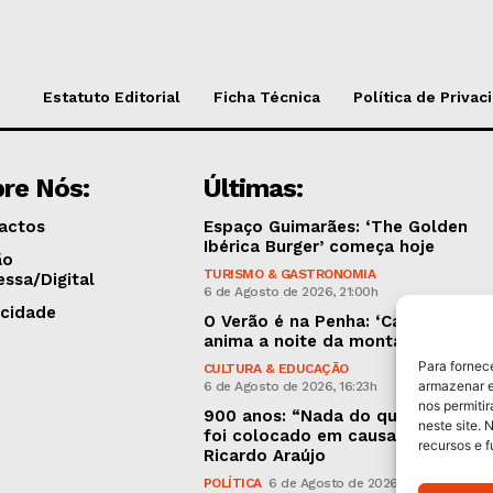
Estatuto Editorial
Ficha Técnica
Política de Privac
re Nós:
Últimas:
actos
Espaço Guimarães: ‘The Golden
Ibérica Burger’ começa hoje
ão
TURISMO & GASTRONOMIA
essa/Digital
6 de Agosto de 2026, 21:00h
icidade
O Verão é na Penha: ‘Captain Boy’
anima a noite da montanha
Para fornec
CULTURA & EDUCAÇÃO
armazenar e
6 de Agosto de 2026, 16:23h
nos permiti
900 anos: “Nada do que vinha de 
neste site. 
foi colocado em causa”, garante
recursos e 
Ricardo Araújo
POLÍTICA
6 de Agosto de 2026, 13:03h