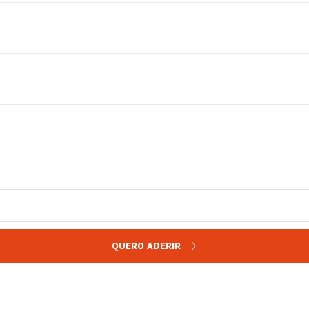
 agora!
Edição Digital
Europa
A JÁ!
Grande Entrevista
Publicidade
Quero ser Assinante
QUERO ADERIR