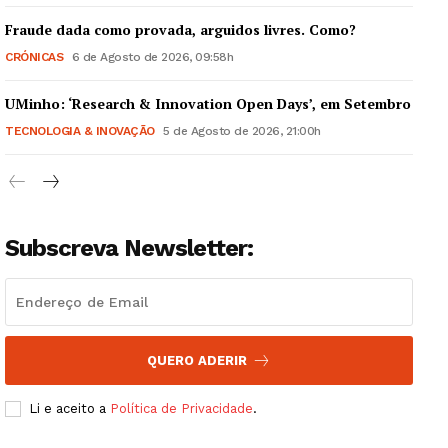
Fraude dada como provada, arguidos livres. Como?
CRÓNICAS
6 de Agosto de 2026, 09:58h
UMinho: ‘Research & Innovation Open Days’, em Setembro
Guimarães, agora!
TECNOLOGIA & INOVAÇÃO
5 de Agosto de 2026, 21:00h
SUBSCREVA JÁ!
Subscreva Newsletter:
Institucional
Artigos
Edição Digital
QUERO ADERIR
Europa
Grande Entrevista
Li e aceito a
Política de Privacidade
.
Publicidade