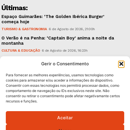
Últimas:
Espaço Guimarães: ‘The Golden Ibérica Burger’
começa hoje
TURISMO & GASTRONOMIA
6 de Agosto de 2026, 21:00h
O Verão é na Penha: ‘Captain Boy’ anima a noite da
montanha
CULTURA & EDUCAÇÃO
6 de Agosto de 2026, 16:23h
900 anos: “Nada do que vinha de trás foi colocado
Gerir o Consentimento
em causa”, garante Ricardo Araújo
POLÍTICA
6 de Agosto de 2026, 13:03h
Para fornecer as melhores experiências, usamos tecnologias como
cookies para armazenar e/ou aceder a informações do dispositivo.
Consentir com essas tecnologias nos permitirá processar dados, como
Subscreva Newsletter:
comportamento de navegação ou IDs exclusivos neste site. Não
consentir ou retirar o consentimento pode afetar negativamante certos
recursos e funções.
Aceitar
QUERO ADERIR