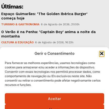
Últimas:
Espaço Guimarães: ‘The Golden Ibérica Burger’
começa hoje
TURISMO & GASTRONOMIA
6 de Agosto de 2026, 21:00h
O Verão é na Penha: ‘Captain Boy’ anima a noite da
montanha
CULTURA & EDUCAÇÃO
6 de Agosto de 2026, 16:23h
900 anos: “Nada do que vinha de trás foi colocado
Gerir o Consentimento
em causa”, garante Ricardo Araújo
POLÍTICA
6 de Agosto de 2026, 13:03h
Para fornecer as melhores experiências, usamos tecnologias como
cookies para armazenar e/ou aceder a informações do dispositivo.
Consentir com essas tecnologias nos permitirá processar dados, como
Subscreva Newsletter:
comportamento de navegação ou IDs exclusivos neste site. Não
consentir ou retirar o consentimento pode afetar negativamante certos
recursos e funções.
Aceitar
QUERO ADERIR