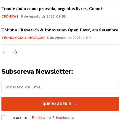
Fraude dada como provada, arguidos livres. Como?
CRÓNICAS
6 de Agosto de 2026, 09:58h
UMinho: ‘Research & Innovation Open Days’, em Setembro
Guimarães, agora!
TECNOLOGIA & INOVAÇÃO
5 de Agosto de 2026, 21:00h
SUBSCREVA JÁ!
Subscreva Newsletter:
Institucional
Artigos
Edição Digital
QUERO ADERIR
Europa
Grande Entrevista
Li e aceito a
Política de Privacidade
.
Publicidade