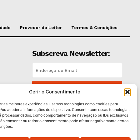
idade
Provedor do Leitor
Termos & Condições
Subscreva Newsletter:
QUERO ADERIR
Gerir o Consentimento
Li e aceito a
Política de Privacidade
.
er as melhores experiências, usamos tecnologias como cookies para
/ou aceder a informações do dispositivo. Consentir com essas tecnologias
rá processar dados, como comportamento de navegação ou IDs exclusivos
es
Não consentir ou retirar o consentimento pode afetar negativamante certos
funções.