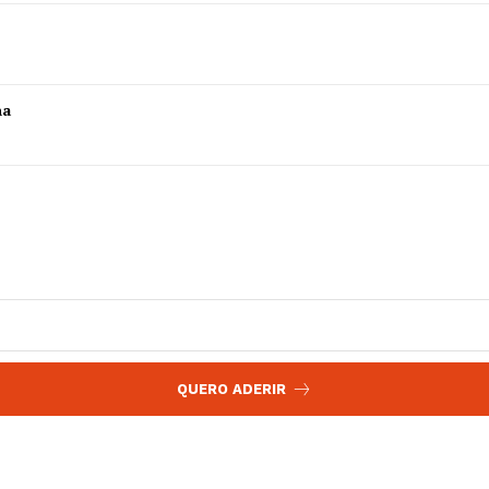
 agora!
Edição Digital
Europa
A JÁ!
Grande Entrevista
ha
Publicidade
Quero ser Assinante
QUERO ADERIR