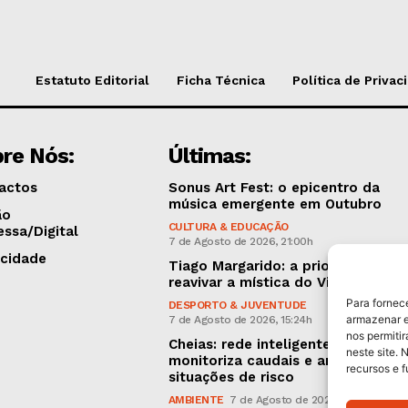
Estatuto Editorial
Ficha Técnica
Política de Privac
re Nós:
Últimas:
actos
Sonus Art Fest: o epicentro da
música emergente em Outubro
ão
CULTURA & EDUCAÇÃO
essa/Digital
7 de Agosto de 2026, 21:00h
icidade
Tiago Margarido: a prioridade “é
reavivar a mística do Vitória”
Para fornec
DESPORTO & JUVENTUDE
armazenar e
7 de Agosto de 2026, 15:24h
nos permiti
Cheias: rede inteligente de sensor
neste site. 
monitoriza caudais e antecipa
recursos e 
situações de risco
AMBIENTE
7 de Agosto de 2026, 12:19h