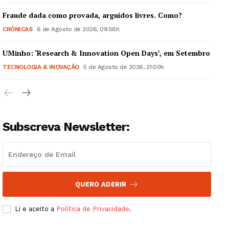
Fraude dada como provada, arguidos livres. Como?
CRÓNICAS
6 de Agosto de 2026, 09:58h
UMinho: ‘Research & Innovation Open Days’, em Setembro
Guimarães, agora!
TECNOLOGIA & INOVAÇÃO
5 de Agosto de 2026, 21:00h
SUBSCREVA JÁ!
Subscreva Newsletter:
Institucional
Artigos
Edição Digital
QUERO ADERIR
Europa
Grande Entrevista
Li e aceito a
Política de Privacidade
.
Publicidade