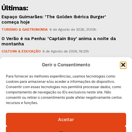
Últimas:
Espaço Guimarães: ‘The Golden Ibérica Burger’
começa hoje
TURISMO & GASTRONOMIA
6 de Agosto de 2026, 21:00h
O Verão é na Penha: ‘Captain Boy’ anima a noite da
montanha
CULTURA & EDUCAÇÃO
6 de Agosto de 2026, 16:23h
900 anos: “Nada do que vinha de trás foi colocado
Gerir o Consentimento
em causa”, garante Ricardo Araújo
POLÍTICA
6 de Agosto de 2026, 13:03h
Para fornecer as melhores experiências, usamos tecnologias como
cookies para armazenar e/ou aceder a informações do dispositivo.
Consentir com essas tecnologias nos permitirá processar dados, como
Subscreva Newsletter:
comportamento de navegação ou IDs exclusivos neste site. Não
consentir ou retirar o consentimento pode afetar negativamante certos
recursos e funções.
Aceitar
QUERO ADERIR