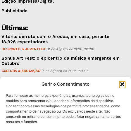
Edição Impressa/Digital
Publicidade
Últimas:
Vitória: derrota com o Arouca, em casa, perante
18.926 espectadores
DESPORTO & JUVENTUDE
8 de Agosto de 2026, 20:21h
Sonus Art Fest: o epicentro da música emergente em
Outubro
CULTURA & EDUCAÇÃO
7 de Agosto de 2026, 21:00h
Tiago Margarido: a prioridade “é reavivar a mística
Gerir o Consentimento
do Vitória”
DESPORTO & JUVENTUDE
7 de Agosto de 2026, 15:24h
Para fornecer as melhores experiências, usamos tecnologias como
cookies para armazenar e/ou aceder a informações do dispositivo.
Consentir com essas tecnologias nos permitirá processar dados, como
Subscreva Newsletter:
comportamento de navegação ou IDs exclusivos neste site. Não
consentir ou retirar o consentimento pode afetar negativamante certos
recursos e funções.