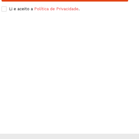
Publicidade
Li e aceito a
Política de Privacidade
.
Quero ser Assinante