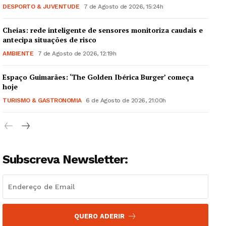
DESPORTO & JUVENTUDE
7 de Agosto de 2026, 15:24h
Cheias: rede inteligente de sensores monitoriza caudais e
antecipa situações de risco
AMBIENTE
7 de Agosto de 2026, 12:19h
Guimarães, agora!
Espaço Guimarães: ‘The Golden Ibérica Burger’ começa
hoje
SUBSCREVA JÁ!
TURISMO & GASTRONOMIA
6 de Agosto de 2026, 21:00h
Institucional
Subscreva Newsletter:
Artigos
Edição Digital
Europa
QUERO ADERIR
Grande Entrevista