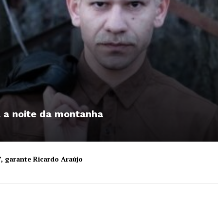
a a noite da montanha
”, garante Ricardo Araújo
Institucional
Artigos