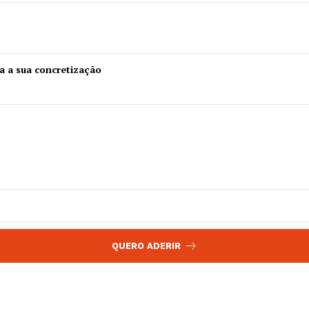
 agora!
Edição Digital
Europa
A JÁ!
Grande Entrevista
a a sua concretização
Publicidade
Quero ser Assinante
QUERO ADERIR