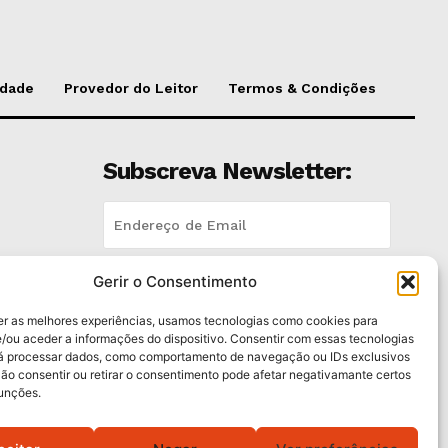
idade
Provedor do Leitor
Termos & Condições
Subscreva Newsletter:
Gerir o Consentimento
QUERO ADERIR
trás
er as melhores experiências, usamos tecnologias como cookies para
Li e aceito a
Política de Privacidade
.
/ou aceder a informações do dispositivo. Consentir com essas tecnologias
rá processar dados, como comportamento de navegação ou IDs exclusivos
Não consentir ou retirar o consentimento pode afetar negativamante certos
dos
funções.