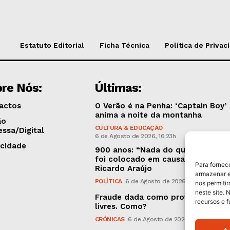
Estatuto Editorial
Ficha Técnica
Política de Privac
re Nós:
Últimas:
actos
O Verão é na Penha: ‘Captain Boy’
anima a noite da montanha
ão
CULTURA & EDUCAÇÃO
essa/Digital
6 de Agosto de 2026, 16:23h
icidade
900 anos: “Nada do que vinha de 
foi colocado em causa”, garante
Para fornec
Ricardo Araújo
armazenar e
POLÍTICA
6 de Agosto de 2026, 13:03h
nos permiti
neste site. 
Fraude dada como provada, argui
recursos e 
livres. Como?
CRÓNICAS
6 de Agosto de 2026, 09:58h