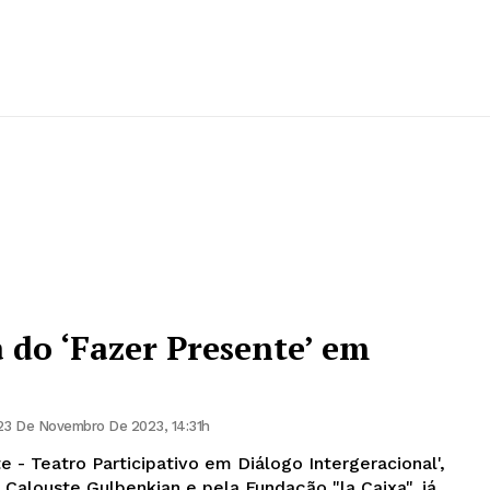
 do ‘Fazer Presente’ em
23 De Novembro De 2023, 14:31h
e - Teatro Participativo em Diálogo Intergeracional',
 Calouste Gulbenkian e pela Fundação "la Caixa", já