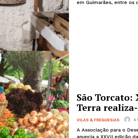
em Guimarães, entre os dia
São Torcato: 
Terra realiza-
4 
VILAS & FREGUESIAS
A Associação para o Des
anuncia a XXVII edição da