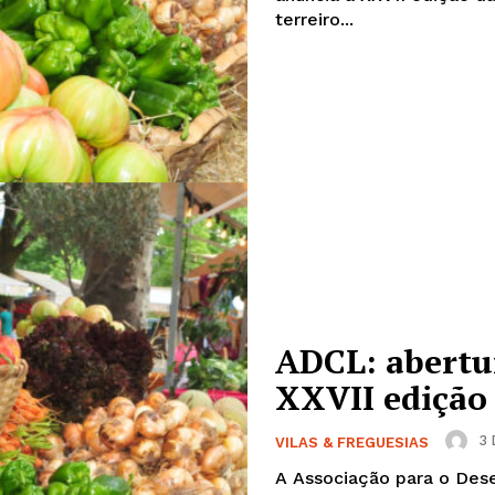
terreiro...
ADCL: abertur
Institucional
XXVII edição 
Artigos
3 
VILAS & FREGUESIAS
 agora!
Edição Digital
A Associação para o Des