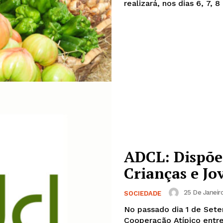
realizará, nos dias 6, 7, 8
Europa
A JÁ!
Grande Entrevista
Publicidade
Quero ser Assinante
ADCL: Dispõe
Crianças e Jo
25 De Janeir
SOCIEDADE
No passado dia 1 de Set
Cooperação Atípico entr