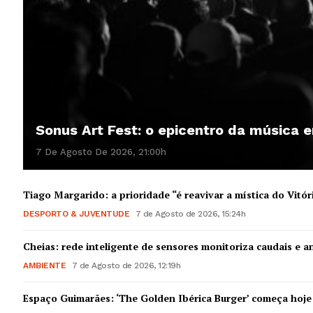
Sonus Art Fest: o epicentro da música
7 De Agosto De 2026, 21:00h
Tiago Margarido: a prioridade “é reavivar a mística do Vitór
DESPORTO & JUVENTUDE
7 de Agosto de 2026, 15:24h
Cheias: rede inteligente de sensores monitoriza caudais e an
AMBIENTE
7 de Agosto de 2026, 12:19h
Espaço Guimarães: ‘The Golden Ibérica Burger’ começa hoje