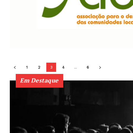
1
2
3
4
...
6
Em Destaque