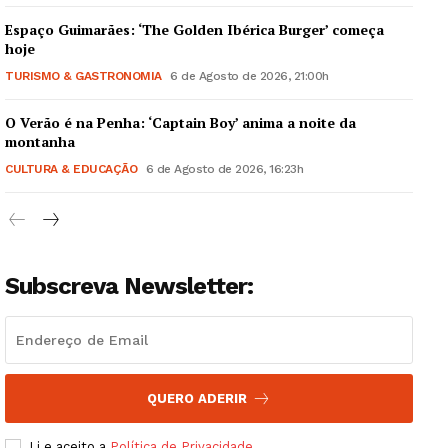
Espaço Guimarães: ‘The Golden Ibérica Burger’ começa
hoje
TURISMO & GASTRONOMIA
6 de Agosto de 2026, 21:00h
O Verão é na Penha: ‘Captain Boy’ anima a noite da
Guimarães, agora!
montanha
CULTURA & EDUCAÇÃO
6 de Agosto de 2026, 16:23h
SUBSCREVA JÁ!
Subscreva Newsletter:
Institucional
Artigos
Edição Digital
Europa
QUERO ADERIR
Grande Entrevista
Li e aceito a
Política de Privacidade
.