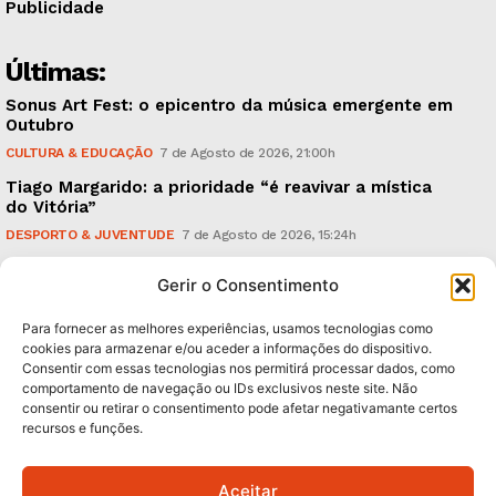
Publicidade
Últimas:
Sonus Art Fest: o epicentro da música emergente em
Outubro
CULTURA & EDUCAÇÃO
7 de Agosto de 2026, 21:00h
Tiago Margarido: a prioridade “é reavivar a mística
do Vitória”
DESPORTO & JUVENTUDE
7 de Agosto de 2026, 15:24h
Cheias: rede inteligente de sensores monitoriza
Gerir o Consentimento
caudais e antecipa situações de risco
AMBIENTE
7 de Agosto de 2026, 12:19h
Para fornecer as melhores experiências, usamos tecnologias como
cookies para armazenar e/ou aceder a informações do dispositivo.
Consentir com essas tecnologias nos permitirá processar dados, como
Subscreva Newsletter:
comportamento de navegação ou IDs exclusivos neste site. Não
consentir ou retirar o consentimento pode afetar negativamante certos
recursos e funções.
Aceitar