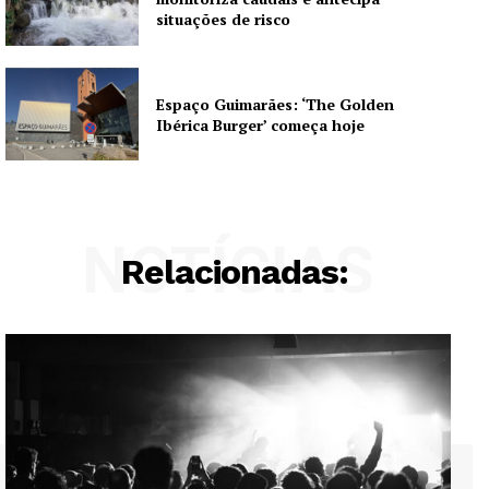
situações de risco
Europa
Grande Entrevista
Publicidade
Espaço Guimarães: ‘The Golden
Ibérica Burger’ começa hoje
Quero ser Assinante
NOTÍCIAS
Relacionadas: