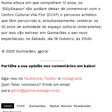
Numa altura em que completam 13 anos, os
‘SillySeason’
não podiam deixar de comemorar com o
Centro Cultural Vila Flor (CCVF) o percurso artístico
que têm percorrido e, simultaneamente, celebrar os
20 anos de actividade do espaço cultural vimaranense,
por isso vão estrear em Guimarães o seu novo
espectáculo, no Sábado, dia 18 Outubro, às 21h30.
© 2025 Guimarães, agora!
Partilhe a sua opinião nos comentários em baixo!
Siga-nos no
Facebook
,
Twitter
e
Instagram
!
Quer falar connosco? Envie um email
para
geral@guimaraesagora.pt
.
TAGS
CCVF
Guimarães
Rainer Werner Fassbinder