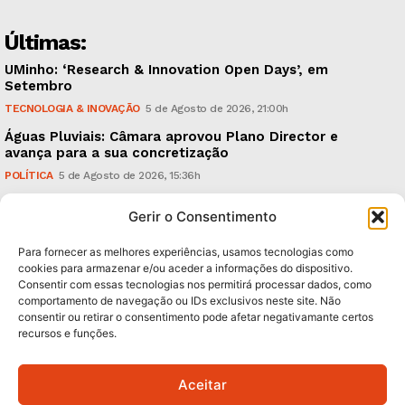
Últimas:
UMinho: ‘Research & Innovation Open Days’, em
Setembro
TECNOLOGIA & INOVAÇÃO
5 de Agosto de 2026, 21:00h
Águas Pluviais: Câmara aprovou Plano Director e
avança para a sua concretização
POLÍTICA
5 de Agosto de 2026, 15:36h
Guimarães Clássico: um festival de música entre 10 e
Gerir o Consentimento
15 de Agosto
CULTURA & EDUCAÇÃO
5 de Agosto de 2026, 12:06h
Para fornecer as melhores experiências, usamos tecnologias como
cookies para armazenar e/ou aceder a informações do dispositivo.
Consentir com essas tecnologias nos permitirá processar dados, como
Subscreva Newsletter:
comportamento de navegação ou IDs exclusivos neste site. Não
consentir ou retirar o consentimento pode afetar negativamante certos
recursos e funções.
Aceitar
QUERO ADERIR