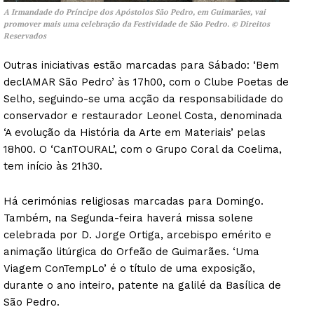
A Irmandade do Príncipe dos Apóstolos São Pedro, em Guimarães, vai
promover mais uma celebração da Festividade de São Pedro. © Direitos
Reservados
Outras iniciativas estão marcadas para Sábado: ‘Bem
declAMAR São Pedro’ às 17h00, com o Clube Poetas de
Selho, seguindo-se uma acção da responsabilidade do
conservador e restaurador Leonel Costa, denominada
‘A evolução da História da Arte em Materiais’ pelas
18h00. O ‘CanTOURAL’, com o Grupo Coral da Coelima,
tem início às 21h30.
Há cerimónias religiosas marcadas para Domingo.
Também, na Segunda-feira haverá missa solene
celebrada por D. Jorge Ortiga, arcebispo emérito e
animação litúrgica do Orfeão de Guimarães. ‘Uma
Viagem ConTempLo’ é o título de uma exposição,
durante o ano inteiro, patente na galilé da Basílica de
São Pedro.