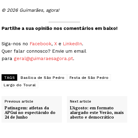
© 2026 Guimarães, agora!
Partilhe a sua opinião nos comentários em baixo!
Siga-nos no
Facebook
,
X
e
LinkedIn
.
Quer falar connosco? Envie um email
para
geral@guimaraesagora.pt
.
TAGS
Basílica de São Pedro
Festa de São Pedro
Largo do Toural
Previous article
Next article
Patinagem: atletas da
L’Agosto: em formato
APGui no espectáculo do
alargado este Verão, mais
24 de Junho
aberto e democrático