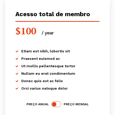
Acesso total de membro
$
100
/ year
placeholder text
Etiam est nibh, lobortis sit
Praesent euismod ac
Ut mollis pellentesque tortor
Guimarães, agora!
Nullam eu erat condimentum
Donec quis est ac felis
SUBSCREVA JÁ!
Orci varius natoque dolor
PREÇO ANUAL
PREÇO MENSAL
Institucional