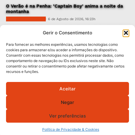
O Verão é na Penha: ‘Captain Boy’ anima a noite da
montanha
CULTURA & EDUCAÇÃO
6 de Agosto de 2026, 16:23h
900 anos: “Nada do que vinha de trás foi colocado
Gerir o Consentimento
em causa”, garante Ricardo Araújo
POLÍTICA
6 de Agosto de 2026, 13:03h
Para fornecer as melhores experiências, usamos tecnologias como
cookies para armazenar e/ou aceder a informações do dispositivo.
Consentir com essas tecnologias nos permitirá processar dados, como
Subscreva Newsletter:
comportamento de navegação ou IDs exclusivos neste site. Não
consentir ou retirar o consentimento pode afetar negativamante certos
recursos e funções.
Aceitar
QUERO ADERIR
Negar
Li e aceito a
Política de Privacidade
.
Ver preferências
© 2026 GA! Todos os direitos reservados.
Política de Privacidade & Cookies