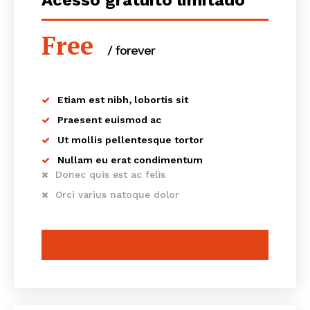
Acesso gratuito limitado
Free
/ forever
Etiam est nibh, lobortis sit
Praesent euismod ac
Ut mollis pellentesque tortor
Nullam eu erat condimentum
Donec quis est ac felis
Orci varius natoque dolor
CHOOSE PLAN