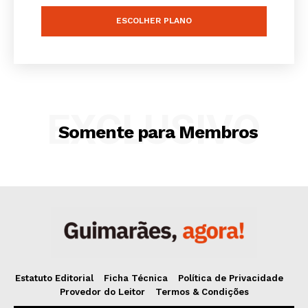
ESCOLHER PLANO
Artigos
Edição Digital
Europa
Grande Entrevista
Publicidade
EXCLUSIVO
Somente para Membros
Quero ser Assinante
Estatuto Editorial
Ficha Técnica
Política de Privacidade
Provedor do Leitor
Termos & Condições