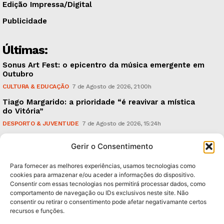
Edição Impressa/Digital
Publicidade
Últimas:
Sonus Art Fest: o epicentro da música emergente em
Outubro
CULTURA & EDUCAÇÃO
7 de Agosto de 2026, 21:00h
Tiago Margarido: a prioridade “é reavivar a mística
do Vitória”
DESPORTO & JUVENTUDE
7 de Agosto de 2026, 15:24h
Cheias: rede inteligente de sensores monitoriza
Gerir o Consentimento
caudais e antecipa situações de risco
AMBIENTE
7 de Agosto de 2026, 12:19h
Para fornecer as melhores experiências, usamos tecnologias como
cookies para armazenar e/ou aceder a informações do dispositivo.
Consentir com essas tecnologias nos permitirá processar dados, como
Subscreva Newsletter:
comportamento de navegação ou IDs exclusivos neste site. Não
consentir ou retirar o consentimento pode afetar negativamante certos
recursos e funções.