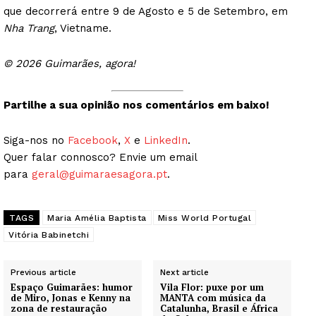
que decorrerá entre 9 de Agosto e 5 de Setembro, em
Nha Trang
, Vietname.
© 2026 Guimarães, agora!
Partilhe a sua opinião nos comentários em baixo!
Siga-nos no
Facebook
,
X
e
LinkedIn
.
Quer falar connosco? Envie um email
para
geral@guimaraesagora.pt
.
TAGS
Maria Amélia Baptista
Miss World Portugal
Vitória Babinetchi
Previous article
Next article
Espaço Guimarães: humor
Vila Flor: puxe por um
de Miro, Jonas e Kenny na
MANTA com música da
zona de restauração
Catalunha, Brasil e África