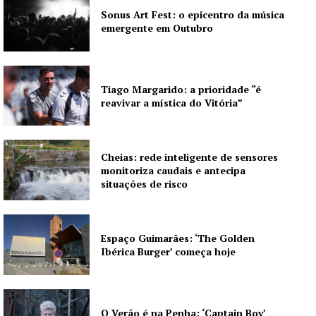
Sonus Art Fest: o epicentro da música
emergente em Outubro
Institucional
Tiago Margarido: a prioridade “é
Artigos
reavivar a mística do Vitória”
Edição Digital
Europa
Grande Entrevista
Cheias: rede inteligente de sensores
monitoriza caudais e antecipa
Publicidade
situações de risco
Quero ser Assinante
Espaço Guimarães: ‘The Golden
Ibérica Burger’ começa hoje
O Verão é na Penha: ‘Captain Boy’