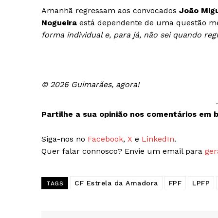
Amanhã regressam aos convocados
João Mig
SUBSCREV
Nogueira
está dependente de uma questão médi
forma individual e, para já, não sei quando reg
© 2026 Guimarães, agora!
Partilhe a sua opinião nos comentários em b
Siga-nos no
Facebook
,
X
e
LinkedIn
.
Quer falar connosco? Envie um email para
ger
CF Estrela da Amadora
FPF
LPFP
TAGS