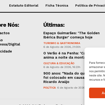
Estatuto Editorial
Ficha Técnica
Política de Privac
re Nós:
Últimas:
actos
Espaço Guimarães: ‘The Golden
Ibérica Burger’ começa hoje
ão
TURISMO & GASTRONOMIA
essa/Digital
6 de Agosto de 2026, 21:00h
icidade
O Verão é na Penha: ‘Captain Boy’
anima a noite da montanha
Para fornec
CULTURA & EDUCAÇÃO
armazenar e
6 de Agosto de 2026, 16:23h
nos permiti
900 anos: “Nada do que vinha de 
neste site. 
foi colocado em causa”, garante
recursos e 
Ricardo Araújo
POLÍTICA
6 de Agosto de 2026, 13:03h
A