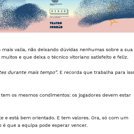
mo mais valia, não deixando dúvidas nenhumas sobre a sua
uitos e que deixa o técnico vitoriano satisfeito e feliz.
tes durante mais tempo”
. E recorda que trabalha para iss
ta tem os mesmos condimentos: os jogadores devem estar
Institucional
te e está bem orientado. E tem valores. Ora, só com um
Artigos
go é que a equipa pode esperar vencer.
 agora!
Edição Digital