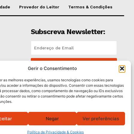
idade
Provedor do Leitor
Termos & Condições
Subscreva Newsletter:
QUERO ADERIR
Gerir o Consentimento
Li e aceito a
Política de Privacidade
.
er as melhores experiências, usamos tecnologias como cookies para
/ou aceder a informações do dispositivo. Consentir com essas tecnologias
rá processar dados, como comportamento de navegação ou IDs exclusivos
trás
Não consentir ou retirar o consentimento pode afetar negativamante certos
funções.
ceitar
Negar
Ver preferências
Política de Privacidade & Cookies