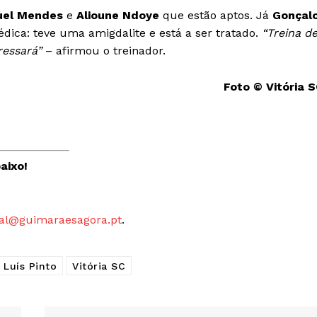
uel Mendes
e
Alioune Ndoye
que estão aptos. Já
Gonçal
Europa
A JÁ!
ca: teve uma amigdalite e está a ser tratado.
“Treina d
Grande Entrevista
ressará”
– afirmou o treinador.
Publicidade
Quero ser Assinante
Foto © Vitória 
aixo!
al@guimaraesagora.pt
.
Luís Pinto
Vitória SC