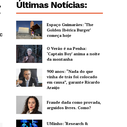
Últimas Notícias:
o
e
Espaço Guimarães: ‘The
Golden Ibérica Burger’
SC
começa hoje
O Verão é na Penha:
‘Captain Boy’ anima a noite
da montanha
900 anos: “Nada do que
vinha de trás foi colocado
em causa”, garante Ricardo
Araújo
Fraude dada como provada,
arguidos livres. Como?
UMinho: ‘Research &