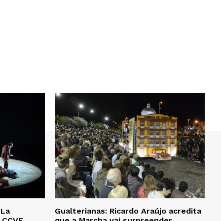
‘La
Gualterianas: Ricardo Araújo acredita
o CCVF
que a Marcha vai surpreender