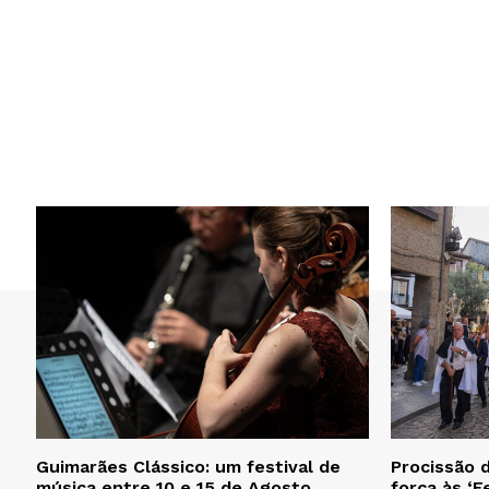
Guimarães Clássico: um festival de
Procissão d
música entre 10 e 15 de Agosto
força às ‘F