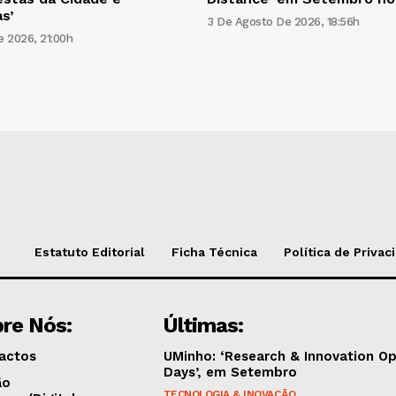
s’
3 De Agosto De 2026, 18:56h
 2026, 21:00h
Estatuto Editorial
Ficha Técnica
Política de Privac
re Nós:
Últimas:
actos
UMinho: ‘Research & Innovation O
Days’, em Setembro
ão
TECNOLOGIA & INOVAÇÃO