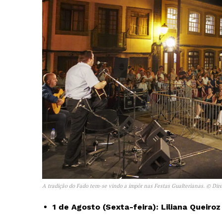
A tradição do Fado tem-se vindo a impôr nas Festas Gualterianas. © Dir
1 de Agosto (Sexta-feira): Liliana Queiro