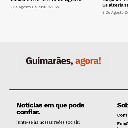
Gualteriana
5 De Agosto De 2026, 12:06h
3 De Agosto De
Notícias em que pode
Sob
confiar.
Cont
Junte-se às nossas redes sociais!
Ediç