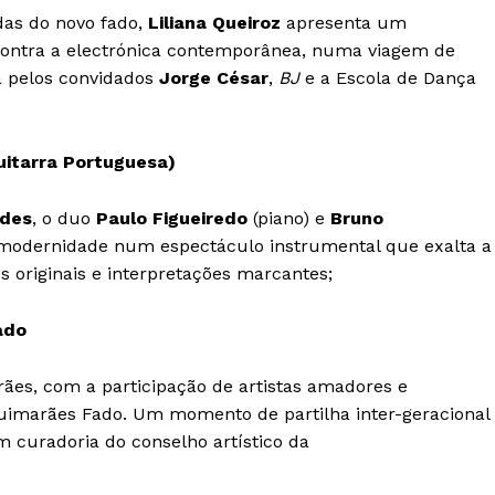
as do novo fado,
Liliana Queiroz
apresenta um
Institucional
contra a electrónica contemporânea, numa viagem de
a pelos convidados
Jorge César
,
BJ
e a Escola de Dança
Artigos
 agora!
Edição Digital
uitarra Portuguesa)
Europa
A JÁ!
Grande Entrevista
edes
, o duo
Paulo Figueiredo
(piano) e
Bruno
Publicidade
 modernidade num espectáculo instrumental que exalta a
Quero ser Assinante
originais e interpretações marcantes;
ado
rães, com a participação de artistas amadores e
 Guimarães Fado. Um momento de partilha inter-geracional
m curadoria do conselho artístico da