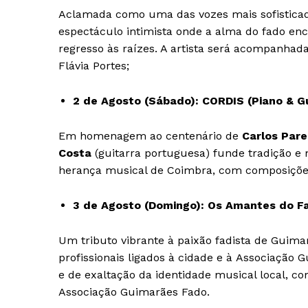
Aclamada como uma das vozes mais sofisticad
espectáculo intimista onde a alma do fado en
regresso às raízes. A artista será acompanhad
Flávia Portes;
Guimarães,
2 de Agosto (Sábado): CORDIS (Piano & G
SUBSCREV
Em homenagem ao centenário de
Carlos Par
Costa
(guitarra portuguesa) funde tradição e
herança musical de Coimbra, com composições 
3 de Agosto (Domingo): Os Amantes do F
Um tributo vibrante à paixão fadista de Guima
profissionais ligados à cidade e à Associação
e de exaltação da identidade musical local, co
Associação Guimarães Fado.