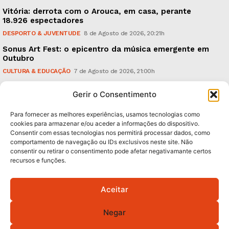
Vitória: derrota com o Arouca, em casa, perante
18.926 espectadores
DESPORTO & JUVENTUDE
8 de Agosto de 2026, 20:21h
Sonus Art Fest: o epicentro da música emergente em
Outubro
CULTURA & EDUCAÇÃO
7 de Agosto de 2026, 21:00h
Tiago Margarido: a prioridade “é reavivar a mística
Gerir o Consentimento
do Vitória”
DESPORTO & JUVENTUDE
7 de Agosto de 2026, 15:24h
Para fornecer as melhores experiências, usamos tecnologias como
cookies para armazenar e/ou aceder a informações do dispositivo.
Consentir com essas tecnologias nos permitirá processar dados, como
Subscreva Newsletter:
comportamento de navegação ou IDs exclusivos neste site. Não
consentir ou retirar o consentimento pode afetar negativamante certos
recursos e funções.
Aceitar
QUERO ADERIR
Negar
Li e aceito a
Política de Privacidade
.