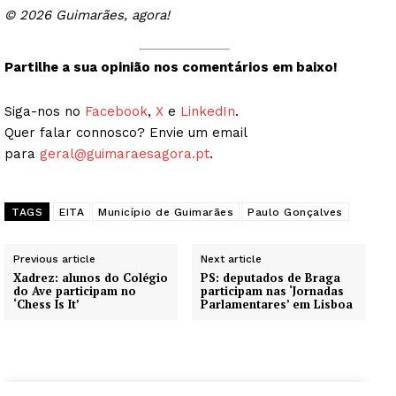
© 2026 Guimarães, agora!
Partilhe a sua opinião nos comentários em baixo!
Siga-nos no
Facebook
,
X
e
LinkedIn
.
Quer falar connosco? Envie um email
para
geral@guimaraesagora.pt
.
TAGS
EITA
Município de Guimarães
Paulo Gonçalves
Previous article
Next article
Xadrez: alunos do Colégio
PS: deputados de Braga
do Ave participam no
participam nas ‘Jornadas
‘Chess Is It’
Parlamentares’ em Lisboa