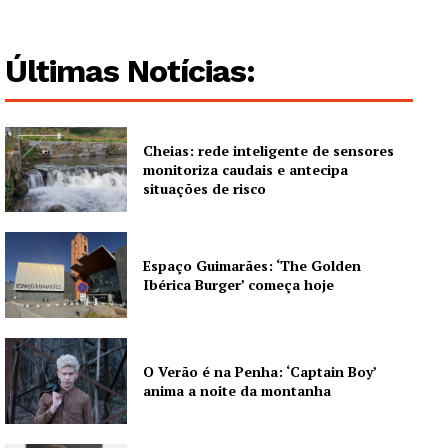
Edição Digital
Europa
Últimas Notícias:
Grande Entrevista
Publicidade
Quero ser Assinante
Cheias: rede inteligente de sensores
monitoriza caudais e antecipa
situações de risco
Espaço Guimarães: ‘The Golden
Ibérica Burger’ começa hoje
O Verão é na Penha: ‘Captain Boy’
anima a noite da montanha