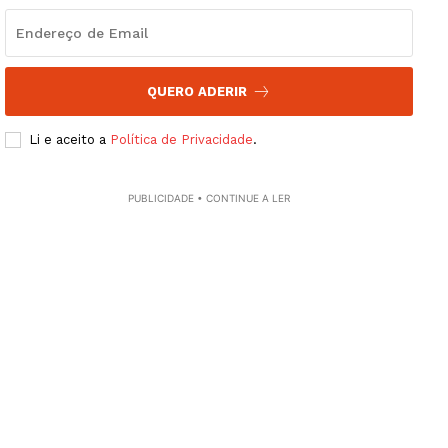
QUERO ADERIR
Li e aceito a
Política de Privacidade
.
PUBLICIDADE • CONTINUE A LER
Guimarães, agora!
SUBSCREVA JÁ!
Institucional
Artigos