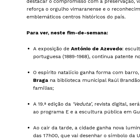
destacar o compromisso com a preservação, va
SUBSCREV
reforça o orgulho vimaranense e o reconhecim
emblemáticos centros históricos do país.
Para ver, neste fim-de-semana:
A exposição de
António de Azevedo
: escul
portuguesa (1889-1968), continua patente n
O espírito natalício ganha forma com barro, 
Braga
na biblioteca municipal Raúl Brandão, 
famílias;
A 19.ª edição da
‘Veduta’
, revista digital, 
ao programa E e a escultura pública em Gu
Ao cair da tarde, a cidade ganha nova lu
das 17h00, que vai desenhar o símbolo da U