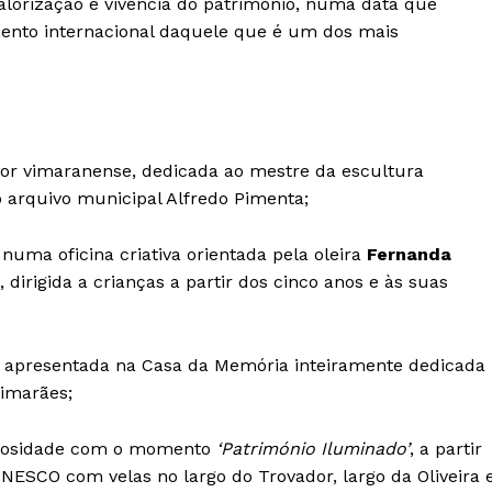
lorização e vivência do património, numa data que
Europa
A JÁ!
ento internacional daquele que é um dos mais
Grande Entrevista
Publicidade
Quero ser Assinante
tor vimaranense, dedicada ao mestre da escultura
o arquivo municipal Alfredo Pimenta;
numa oficina criativa orientada pela oleira
Fernanda
dirigida a crianças a partir dos cinco anos e às suas
será apresentada na Casa da Memória inteiramente dedicada
imarães;
minosidade com o momento
‘Património Iluminado’
, a partir
NESCO com velas no largo do Trovador, largo da Oliveira 