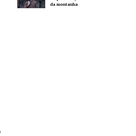
da montanha
e