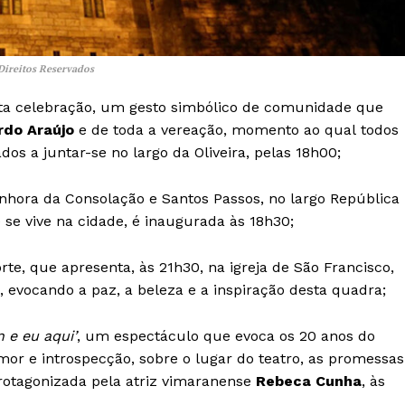
ireitos Reservados
ta celebração, um gesto simbólico de comunidade que
rdo Araújo
e de toda a vereação, momento ao qual todos
s a juntar-se no largo da Oliveira, pelas 18h00;
enhora da Consolação e Santos Passos, no largo República
 se vive na cidade, é inaugurada às 18h30;
te, que apresenta, às 21h30, na igreja de São Francisco,
, evocando a paz, a beleza e a inspiração desta quadra;
 e eu aqui’
, um espectáculo que evoca os 20 anos do
umor e introspecção, sobre o lugar do teatro, as promessas
rotagonizada pela atriz vimaranense
Rebeca Cunha
, às