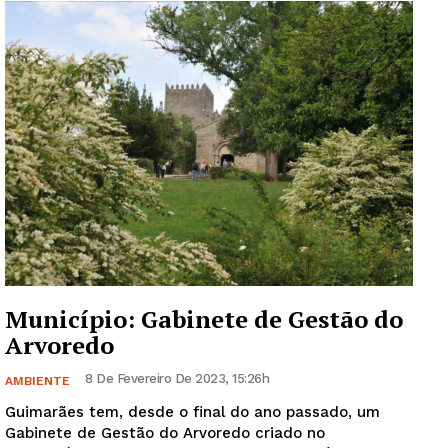
Guimarães, agora!
Município: Gabinete de Gestão do
SUBSCREVA JÁ!
Arvoredo
8 De Fevereiro De 2023, 15:26h
AMBIENTE
Guimarães tem, desde o final do ano passado, um
Institucional
Gabinete de Gestão do Arvoredo criado no