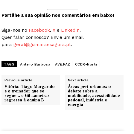
Partilhe a sua opinião nos comentários em baixo!
Siga-nos no
Facebook
,
X
e
LinkedIn
.
Quer falar connosco? Envie um email
para
geral@guimaraesagora.pt
.
TAGS
Antero Barbosa
AVE.FAZ
CCDR-Norte
Previous article
Next article
Vitória: Tiago Margarido
Áreas peri-urbanas: o
é o treinador que se
debate sobre a
segue… e Gil Lameiras
mobilidade, acessibilidade
regressa à equipa B
pedonal, indústria e
energia