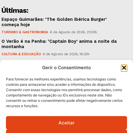
Últimas:
Espaço Guimarães: ‘The Golden Ibérica Burger’
começa hoje
TURISMO & GASTRONOMIA
6 de Agosto de 2026, 21:00h
O Verão é na Penha: ‘Captain Boy’ anima a noite da
montanha
CULTURA & EDUCAÇÃO
6 de Agosto de 2026, 16:23h
900 anos: “Nada do que vinha de trás foi colocado
Gerir o Consentimento
em causa”, garante Ricardo Araújo
POLÍTICA
6 de Agosto de 2026, 13:03h
Para fornecer as melhores experiências, usamos tecnologias como
cookies para armazenar e/ou aceder a informações do dispositivo.
Consentir com essas tecnologias nos permitirá processar dados, como
Subscreva Newsletter:
comportamento de navegação ou IDs exclusivos neste site. Não
consentir ou retirar o consentimento pode afetar negativamante certos
recursos e funções.
Aceitar
QUERO ADERIR