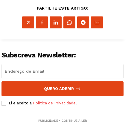
PARTILHE ESTE ARTIGO:
Guimarães, agora!
SUBSCREVA JÁ!
Subscreva Newsletter:
Institucional
QUERO ADERIR
Artigos
Li e aceito a
Política de Privacidade
.
Edição Digital
Europa
PUBLICIDADE • CONTINUE A LER
Grande Entrevista
Publicidade