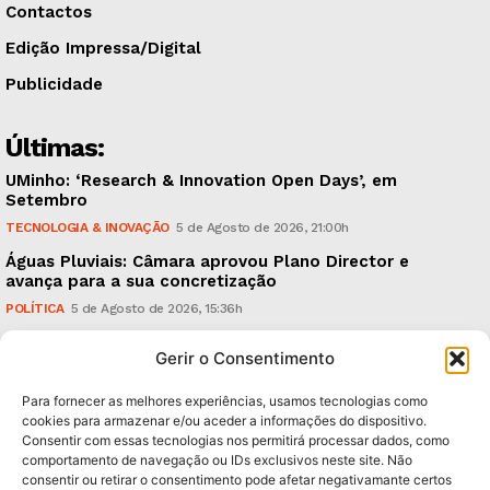
Contactos
Edição Impressa/Digital
Publicidade
Últimas:
UMinho: ‘Research & Innovation Open Days’, em
Setembro
TECNOLOGIA & INOVAÇÃO
5 de Agosto de 2026, 21:00h
Águas Pluviais: Câmara aprovou Plano Director e
avança para a sua concretização
POLÍTICA
5 de Agosto de 2026, 15:36h
Guimarães Clássico: um festival de música entre 10 e
Gerir o Consentimento
15 de Agosto
CULTURA & EDUCAÇÃO
5 de Agosto de 2026, 12:06h
Para fornecer as melhores experiências, usamos tecnologias como
cookies para armazenar e/ou aceder a informações do dispositivo.
Consentir com essas tecnologias nos permitirá processar dados, como
Subscreva Newsletter:
comportamento de navegação ou IDs exclusivos neste site. Não
consentir ou retirar o consentimento pode afetar negativamante certos