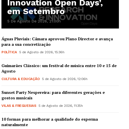
Innovation Open Days’,
em Setembro
5 De Agosto De 2026, 21:00h
Águas Pluviais: Câmara aprovou Plano Director e avança
para a sua concretização
Guimarães, agora!
POLÍTICA
5 de Agosto de 2026, 15:36h
SUBSCREVA JÁ!
Guimarães Clássico: um festival de música entre 10 e 15 de
Agosto
CULTURA & EDUCAÇÃO
5 de Agosto de 2026, 12:06h
Institucional
Sunset Party Nespereira: para diferentes gerações e
gostos musicais
VILAS & FREGUESIAS
5 de Agosto de 2026, 11:35h
Artigos
Edição Digital
10 formas para melhorar a qualidade do esperma
Europa
naturalmente