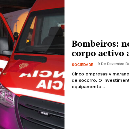
Institucional
Artigos
 agora!
Bombeiros: n
Edição Digital
Europa
corpo activo 
A JÁ!
Grande Entrevista
9 De Dezembro De
SOCIEDADE
Publicidade
Cinco empresas vimarane
Quero ser Assinante
de socorro. O investimento foi de 80 mi
equipamento...