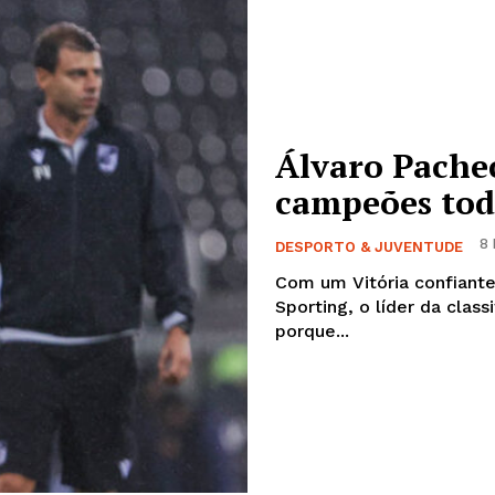
Álvaro Pache
campeões todo
8 
DESPORTO & JUVENTUDE
Com um Vitória confiante 
Sporting, o líder da clas
porque...