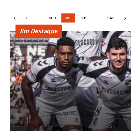
1
...
589
590
591
...
646
Em Destaque