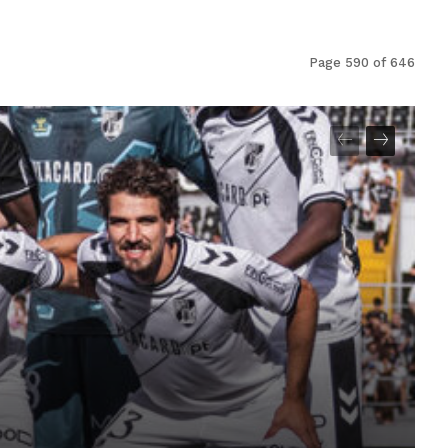
Page 590 of 646