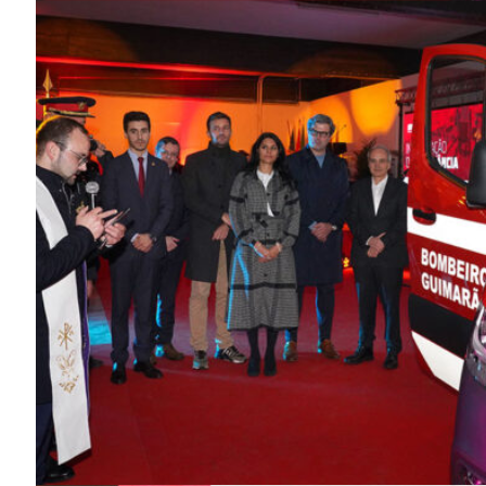
Guimarães,
SUBSCREV