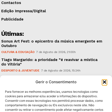
Contactos
Edição Impressa/Digital
Publicidade
Últimas:
Sonus Art Fest: o epicentro da música emergente em
Outubro
CULTURA & EDUCAÇÃO
7 de Agosto de 2026, 21:00h
Tiago Margarido: a prioridade “é reavivar a mística
do Vitória”
DESPORTO & JUVENTUDE
7 de Agosto de 2026, 15:24h
Cheias: rede inteligente de sensores monitoriza
Gerir o Consentimento
caudais e antecipa situações de risco
AMBIENTE
7 de Agosto de 2026, 12:19h
Para fornecer as melhores experiências, usamos tecnologias como
cookies para armazenar e/ou aceder a informações do dispositivo.
Consentir com essas tecnologias nos permitirá processar dados, como
Subscreva Newsletter:
comportamento de navegação ou IDs exclusivos neste site. Não
consentir ou retirar o consentimento pode afetar negativamante certos