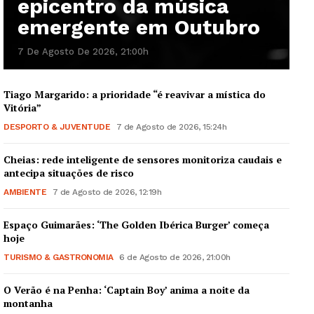
epicentro da música
emergente em Outubro
7 De Agosto De 2026, 21:00h
Tiago Margarido: a prioridade “é reavivar a mística do
Vitória”
Guimarães, agora!
DESPORTO & JUVENTUDE
7 de Agosto de 2026, 15:24h
SUBSCREVA JÁ!
Cheias: rede inteligente de sensores monitoriza caudais e
antecipa situações de risco
AMBIENTE
7 de Agosto de 2026, 12:19h
Institucional
Espaço Guimarães: ‘The Golden Ibérica Burger’ começa
hoje
TURISMO & GASTRONOMIA
6 de Agosto de 2026, 21:00h
Artigos
Edição Digital
O Verão é na Penha: ‘Captain Boy’ anima a noite da
Europa
montanha