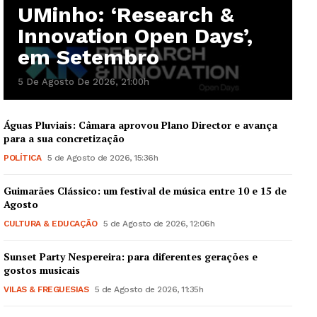
UMinho: ‘Research &
Innovation Open Days’,
em Setembro
5 De Agosto De 2026, 21:00h
Águas Pluviais: Câmara aprovou Plano Director e avança
Guimarães, agora!
para a sua concretização
POLÍTICA
5 de Agosto de 2026, 15:36h
SUBSCREVA JÁ!
Guimarães Clássico: um festival de música entre 10 e 15 de
Agosto
CULTURA & EDUCAÇÃO
5 de Agosto de 2026, 12:06h
Institucional
Sunset Party Nespereira: para diferentes gerações e
gostos musicais
Artigos
VILAS & FREGUESIAS
5 de Agosto de 2026, 11:35h
Edição Digital