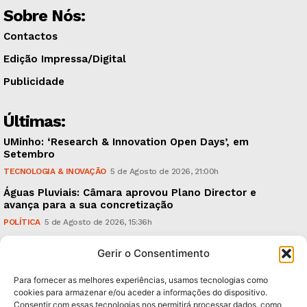
Sobre Nós:
Contactos
Edição Impressa/Digital
Publicidade
Últimas:
UMinho: ‘Research & Innovation Open Days’, em
Setembro
TECNOLOGIA & INOVAÇÃO
5 de Agosto de 2026, 21:00h
Águas Pluviais: Câmara aprovou Plano Director e
avança para a sua concretização
POLÍTICA
5 de Agosto de 2026, 15:36h
Guimarães Clássico: um festival de música entre 10 e
Gerir o Consentimento
15 de Agosto
CULTURA & EDUCAÇÃO
5 de Agosto de 2026, 12:06h
Para fornecer as melhores experiências, usamos tecnologias como
cookies para armazenar e/ou aceder a informações do dispositivo.
Consentir com essas tecnologias nos permitirá processar dados, como