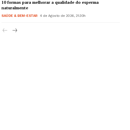
Europa
10 formas para melhorar a qualidade do esperma
naturalmente
Grande Entrevista
SAÚDE & BEM-ESTAR
4 de Agosto de 2026, 21:30h
Publicidade
Quero ser Assinante